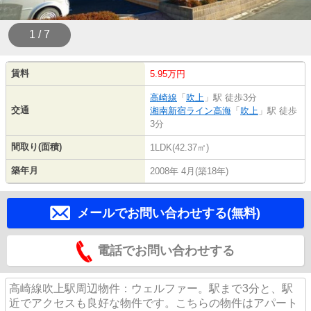
1 / 7
賃料
5.95万円
高崎線
「
吹上
」駅 徒歩3分
交通
湘南新宿ライン高海
「
吹上
」駅 徒歩
3分
間取り(面積)
1LDK(42.37㎡)
築年月
2008年 4月(築18年)
メールでお問い合わせする(無料)
電話でお問い合わせする
高崎線吹上駅周辺物件：ウェルファー。駅まで3分と、駅
近でアクセスも良好な物件です。こちらの物件はアパート