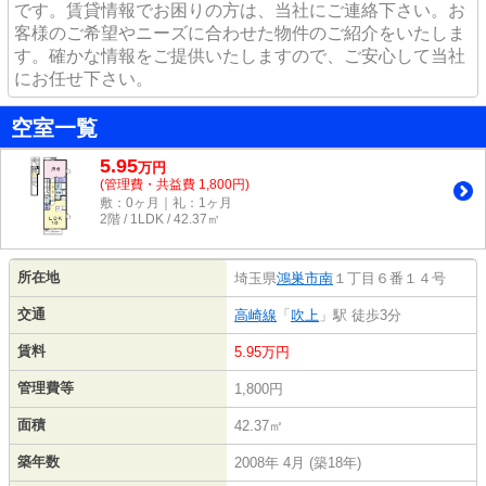
です。賃貸情報でお困りの方は、当社にご連絡下さい。お
客様のご希望やニーズに合わせた物件のご紹介をいたしま
す。確かな情報をご提供いたしますので、ご安心して当社
にお任せ下さい。
空室一覧
5.95
万
円
(管理費・共益費 1,800円)
敷：0ヶ月｜礼：1ヶ月
2階 / 1LDK / 42.37㎡
所在地
埼玉県
鴻巣市
南
１丁目６番１４号
交通
高崎線
「
吹上
」駅 徒歩3分
賃料
5.95万円
管理費等
1,800円
面積
42.37㎡
築年数
2008年 4月 (築18年)