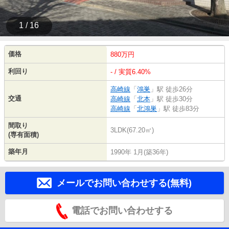
1 / 16
価格
880万円
利回り
- / 実質6.40%
高崎線
「
鴻巣
」駅 徒歩26分
交通
高崎線
「
北本
」駅 徒歩30分
高崎線
「
北鴻巣
」駅 徒歩83分
間取り
3LDK(67.20㎡)
(専有面積)
築年月
1990年 1月(築36年)
メールでお問い合わせする(無料)
電話でお問い合わせする