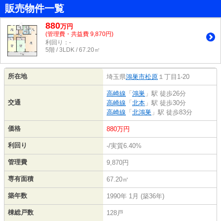
販売物件一覧
880
万
円
(管理費・共益費 9,870円)
利回り：-
5階 / 3LDK / 67.20㎡
所在地
埼玉県
鴻巣市
松原
１丁目1-20
高崎線
「
鴻巣
」駅 徒歩26分
交通
高崎線
「
北本
」駅 徒歩30分
高崎線
「
北鴻巣
」駅 徒歩83分
価格
880万円
利回り
-/実質6.40%
管理費
9,870円
専有面積
67.20㎡
築年数
1990年 1月 (築36年)
棟総戸数
128戸