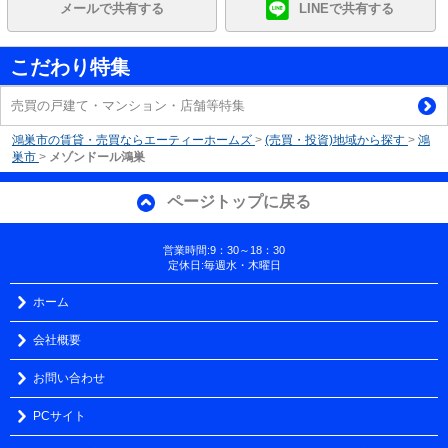
メールで共有する
LINEで共有する
こだわり特集
売買の戸建て・マンション・店舗等特集
鴻巣市の賃貸・売買ならエーティーホームズ
>
(売買・投資)地域から探す
>
鴻
巣市
>
メゾンドール鴻巣
ページトップに戻る
営業時間:9：30～18：30
定休日:毎週水・木曜日
ホーム
会社概要
お問い合わせ
PCサイト