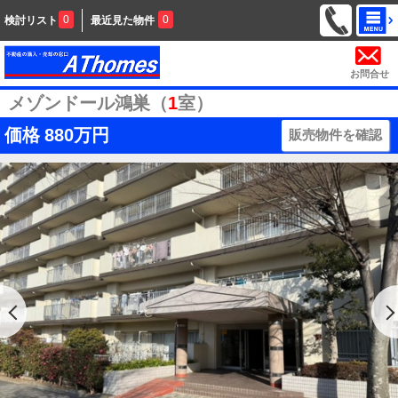
0
0
検討リスト
最近見た物件
お問合せ
メゾンドール鴻巣（
1
室）
価格
880万円
販売物件を確認