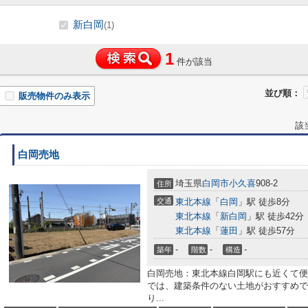
新白岡
(1)
1
件が該当
並び順：
販売物件のみ表示
該
白岡売地
埼玉県
白岡市
小久喜
908-2
住所
交通
東北本線
「
白岡
」駅 徒歩8分
東北本線
「
新白岡
」駅 徒歩42分
東北本線
「
蓮田
」駅 徒歩57分
-
-
-
築年
階数
構造
白岡売地：東北本線白岡駅にも近くて便
では、建築条件のない土地がおすすめで
り...