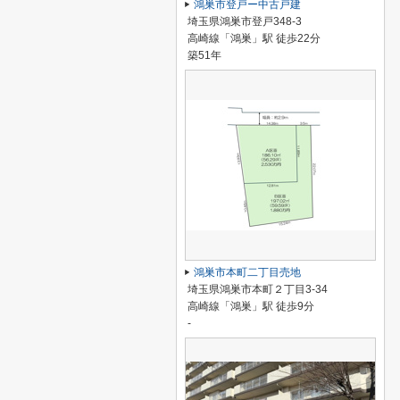
鴻巣市登戸ー中古戸建
埼玉県鴻巣市登戸348-3
高崎線「鴻巣」駅 徒歩22分
築51年
鴻巣市本町二丁目売地
埼玉県鴻巣市本町２丁目3-34
高崎線「鴻巣」駅 徒歩9分
-