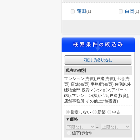
蓮田
白岡
(1)
(1)
種別で絞り込む
現在の種別
マンション(売買),戸建(売買),土地(売
買),店舗(売買),事務所(売買),住宅以外
建物全部,投資マンション,アパート
(棟),マンション(棟),ビル,戸建(投資),
店舗事務所,その他,土地(投資)
指定しない
新築
中古
▼価格
～
値下げ物件