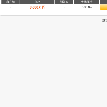
所在階
価格
間取り
土地面積
3,680
万円
-
-
353.58㎡
該