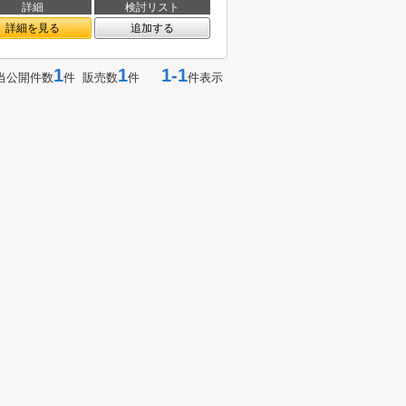
詳細
検討リスト
詳細を見る
追加する
1
1
1-1
当公開件数
件 販売数
件
件表示