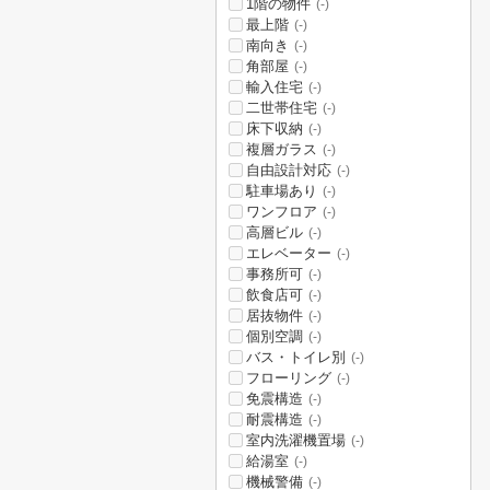
1階の物件
(-)
最上階
(-)
南向き
(-)
角部屋
(-)
輸入住宅
(-)
二世帯住宅
(-)
床下収納
(-)
複層ガラス
(-)
自由設計対応
(-)
駐車場あり
(-)
ワンフロア
(-)
高層ビル
(-)
エレベーター
(-)
事務所可
(-)
飲食店可
(-)
居抜物件
(-)
個別空調
(-)
バス・トイレ別
(-)
フローリング
(-)
免震構造
(-)
耐震構造
(-)
室内洗濯機置場
(-)
給湯室
(-)
機械警備
(-)