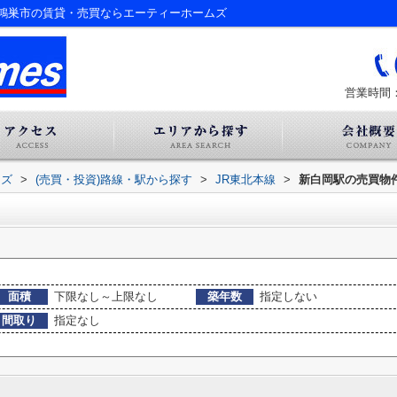
鴻巣市の賃貸・売買ならエーティーホームズ
営業時間：
ムズ
>
(売買・投資)路線・駅から探す
>
JR東北本線
>
新白岡駅の売買物
面積
下限なし～上限なし
築年数
指定しない
間取り
指定なし