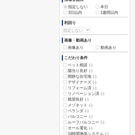
指定しない
本日
3日以内
1週間以内
利回り
画像・動画あり
画像あり
動画あり
こだわり条件
ペット相談
(-)
陽当り良好
(-)
閑静な住宅地
(-)
デザイナーズ
(-)
リフォーム済
(-)
リノベーション済
(-)
眺望良好
(-)
メゾネット
(-)
ベランダ
(-)
バルコニー
(-)
ルーフバルコニー
(-)
オール電化
(-)
24時間換気システム
(-)