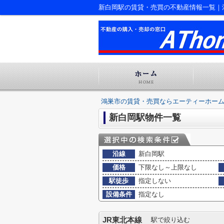
新白岡駅の賃貸・売買の不動産情報一覧｜
鴻巣市の賃貸・売買ならエーティーホー
新白岡駅物件一覧
沿線
新白岡駅
価格
下限なし～上限なし
駅徒歩
指定しない
設備条件
指定なし
JR東北本線
駅で絞り込む