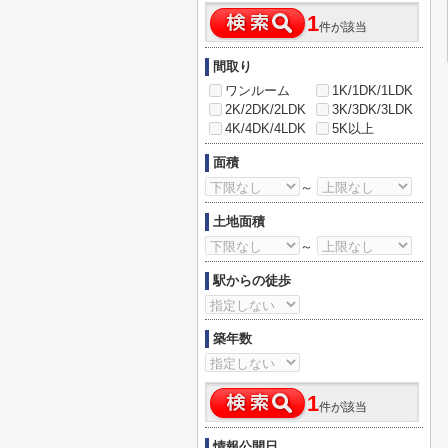
1
件が該当
間取り
ワンルーム
1K/1DK/1LDK
2K/2DK/2LDK
3K/3DK/3LDK
4K/4DK/4LDK
5K以上
面積
～
土地面積
～
駅からの徒歩
築年数
1
件が該当
情報公開日