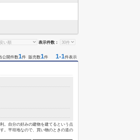
表示件数：
1
1
1-1
当公開件数
件 販売数
件
件表示
利。自分の好みの建物を建てるという点
す。平坦地なので、買い物のときの道の