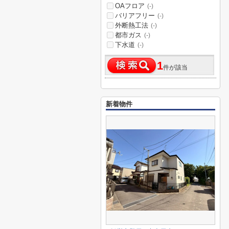
OAフロア
(-)
バリアフリー
(-)
外断熱工法
(-)
都市ガス
(-)
下水道
(-)
1
件が該当
新着物件