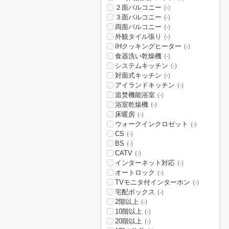
２面バルコニー
(-)
３面バルコニー
(-)
両面バルコニー
(-)
外観タイル張り
(-)
IHクッキングヒーター
(-)
食器洗い乾燥機
(-)
システムキッチン
(-)
対面式キッチン
(-)
アイランドキッチン
(-)
追焚機能浴室
(-)
浴室乾燥機
(-)
床暖房
(-)
ウォークインクロゼット
(-)
CS
(-)
BS
(-)
CATV
(-)
インターネット対応
(-)
オートロック
(-)
TVモニタ付インターホン
(-)
宅配ボックス
(-)
2階以上
(-)
10階以上
(-)
20階以上
(-)