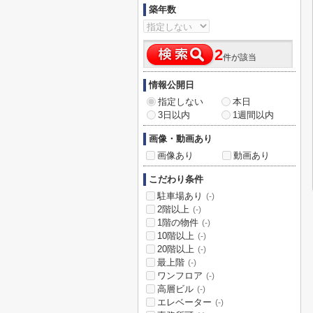
築年数
2
件が該当
情報公開日
指定しない
本日
3日以内
1週間以内
画像・動画あり
画像あり
動画あり
こだわり条件
駐車場あり
(-)
2階以上
(-)
1階の物件
(-)
10階以上
(-)
20階以上
(-)
最上階
(-)
ワンフロア
(-)
高層ビル
(-)
エレベーター
(-)