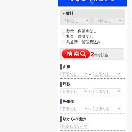
▼賃料
～
敷金・保証金なし
礼金・敷引なし
共益費・管理費込み
2
件が該当
面積
～
坪数
～
坪単価
～
駅からの徒歩