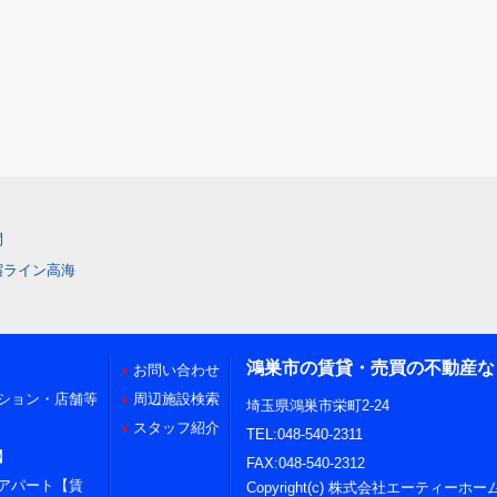
間
宿ライン高海
鴻巣市の賃貸・売買の不動産な
お問い合わせ
ション・店舗等
周辺施設検索
埼玉県鴻巣市栄町2-24
スタッフ紹介
TEL:048-540-2311
】
FAX:048-540-2312
アパート【賃
Copyright(c) 株式会社エーティーホー