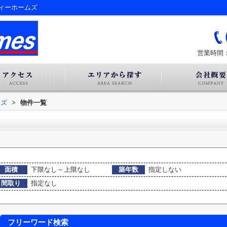
ィーホームズ
営業時間：
ムズ
>
物件一覧
面積
下限なし～上限なし
築年数
指定しない
間取り
指定なし
フリーワード検索