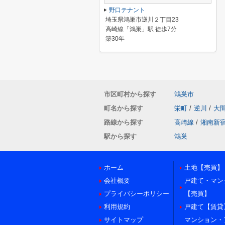
野口テナント
埼玉県鴻巣市逆川２丁目23
高崎線「鴻巣」駅 徒歩7分
築30年
市区町村から探す
鴻巣市
町名から探す
栄町
/
逆川
/
大
路線から探す
高崎線
/
湘南新
駅から探す
鴻巣
ホーム
土地【売買】
会社概要
戸建て・マン
プライバシーポリシー
【売買】
利用規約
戸建て【賃貸
サイトマップ
マンション・