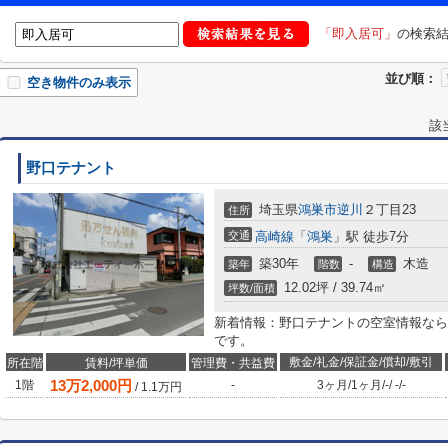
「即入居可」
の検索
並び順：
空き物件のみ表示
該
野口テナント
埼玉県
鴻巣市
逆川
２丁目23
住所
交通
高崎線
「
鴻巣
」駅 徒歩7分
築30年
-
木造
築年
階数
構造
12.02坪 / 39.74㎡
坪数/面積
新着情報：野口テナントの空室情報なら
です。
敷金/礼金/保証金/償却/敷引
所在階
賃料/坪単価
管理費・共益費
13
万
2,000
円
1階
-
3ヶ月
/
1ヶ月
/
-
/
-
/
-
/
1.1
万円