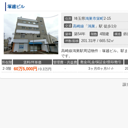
塚越ビル
埼玉県
鴻巣市
栄町
2-15
住所
交通
高崎線
「
鴻巣
」駅 徒歩1分
築54年
4階建
鉄
築年
階数
構造
201.31坪 / 665.52㎡
坪数/面積
高崎線鴻巣駅周辺物件：塚越ビル。駅ま
です。
敷金/礼金/保証金/償却/敷引
所在階
賃料/坪単価
管理費・共益費
60
万
5,000
円
2-3階
-
3ヶ月
/
0ヶ月
/
-
/
-
/
-
2
/
0.3
万円
該