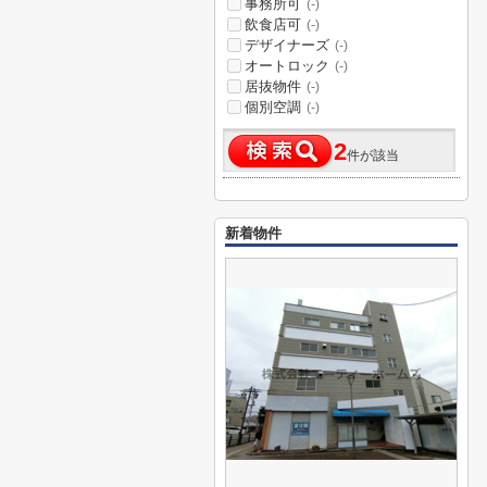
事務所可
(-)
飲食店可
(-)
デザイナーズ
(-)
オートロック
(-)
居抜物件
(-)
個別空調
(-)
2
件が該当
新着物件