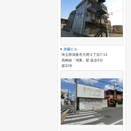
加藤ビル
埼玉県鴻巣市大間４丁目7-13
高崎線「鴻巣」駅 徒歩5分
築32年