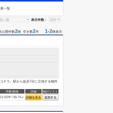
結果一覧
表示件数：
2
2
1-2
当公開件数
棟 空き数
件
棟表示
コチラ。駅から徒歩7分に立地する物件
坪数/面積
詳細
検討リスト
12.02坪 / 39.74㎡
詳細を見る
追加する