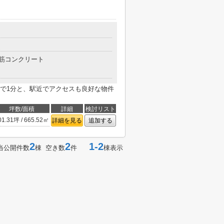
筋コンクリート
で1分と、駅近でアクセスも良好な物件
坪数/面積
詳細
検討リスト
01.31坪 / 665.52㎡
詳細を見る
追加する
2
2
1-2
当公開件数
棟 空き数
件
棟表示