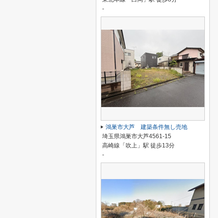
-
鴻巣市大芦 建築条件無し売地
埼玉県鴻巣市大芦4561-15
高崎線「吹上」駅 徒歩13分
-