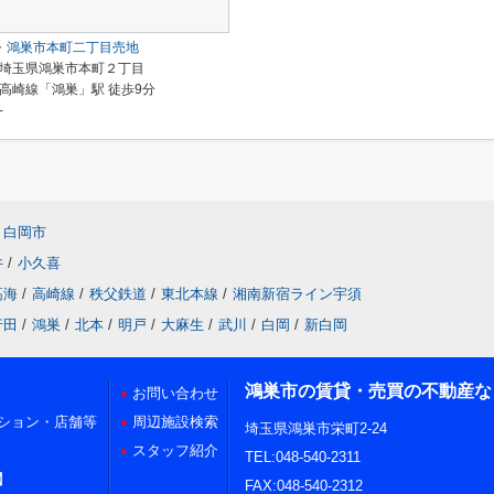
鴻巣市本町二丁目売地
埼玉県鴻巣市本町２丁目
高崎線「鴻巣」駅 徒歩9分
-
白岡市
井
/
小久喜
高海
/
高崎線
/
秩父鉄道
/
東北本線
/
湘南新宿ライン宇須
行田
/
鴻巣
/
北本
/
明戸
/
大麻生
/
武川
/
白岡
/
新白岡
鴻巣市の賃貸・売買の不動産な
お問い合わせ
ション・店舗等
周辺施設検索
埼玉県鴻巣市栄町2-24
スタッフ紹介
TEL:048-540-2311
】
FAX:048-540-2312