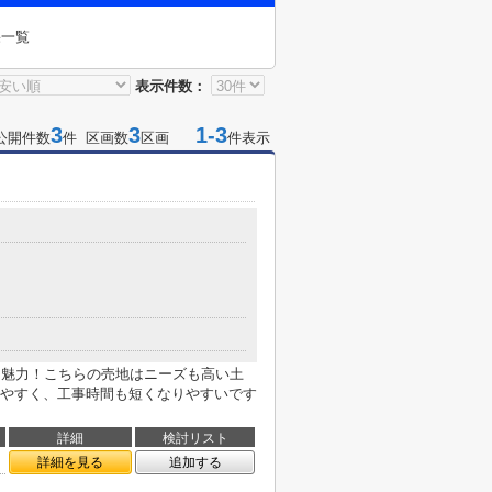
果一覧
表示件数：
3
3
1-3
公開件数
件 区画数
区画
件表示
も魅力！こちらの売地はニーズも高い土
やすく、工事時間も短くなりやすいです
詳細
検討リスト
詳細を見る
追加する