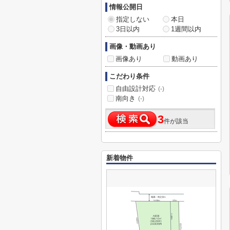
情報公開日
指定しない
本日
3日以内
1週間以内
画像・動画あり
画像あり
動画あり
こだわり条件
自由設計対応
(-)
南向き
(-)
3
件が該当
新着物件