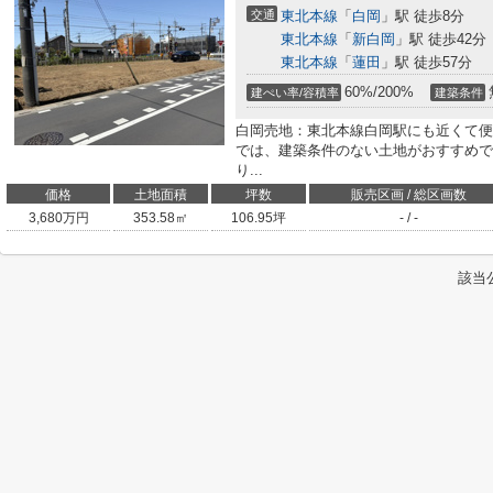
交通
東北本線
「
白岡
」駅 徒歩8分
東北本線
「
新白岡
」駅 徒歩42分
東北本線
「
蓮田
」駅 徒歩57分
60%/200%
建ぺい率/容積率
建築条件
白岡売地：東北本線白岡駅にも近くて便
では、建築条件のない土地がおすすめで
り...
価格
土地面積
坪数
販売区画 / 総区画数
3,680
万円
353.58㎡
106.95坪
- / -
該当