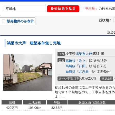
「平坦地」
の検索結
並び順：
販売物件のみ表示
該当
鴻巣市大芦 建築条件無し売地
埼玉県
鴻巣市
大芦
4561-15
住所
交通
高崎線
「
吹上
」駅 徒歩13分
高崎線
「
行田
」駅 徒歩36分
高崎線
「
北鴻巣
」駅 徒歩45分
60%/200%
-
建ぺい率/容積率
建築条件
徒歩15分の距離に吹上中学校があるの
地です！平坦地なので、工事自体も進め
よ！...
価格
土地面積
坪数
販売区画 / 総区画数
420
万円
108.06㎡
32.68坪
- / -