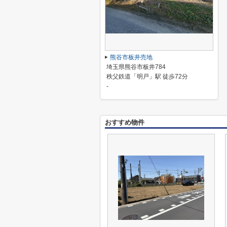
熊谷市板井売地
埼玉県熊谷市板井784
秩父鉄道「明戸」駅 徒歩72分
-
おすすめ物件