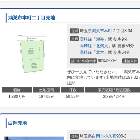
鴻巣市本町二丁目売地
埼玉県
鴻巣市
本町
２丁目3-34
住所
交通
高崎線
「
鴻巣
」駅 徒歩9分
高崎線
「
北鴻巣
」駅 徒歩59分
高崎線
「
北本
」駅 徒歩54分
60%/200%
-
建ぺい率/容積率
建築条件
ぜひ一度見ていただきたい、「鴻巣市本
内に立地しています♪土地面積は197.0
担が...
価格
土地面積
坪数
販売区画 / 総区画数
1,880
万円
197.02㎡
59.59坪
2区画 / 2区画
白岡売地
埼玉県
白岡市
小久喜
908-2
住所