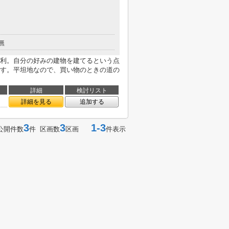
無
利。自分の好みの建物を建てるという点
す。平坦地なので、買い物のときの道の
詳細
検討リスト
詳細を見る
追加する
3
3
1-3
公開件数
件 区画数
区画
件表示