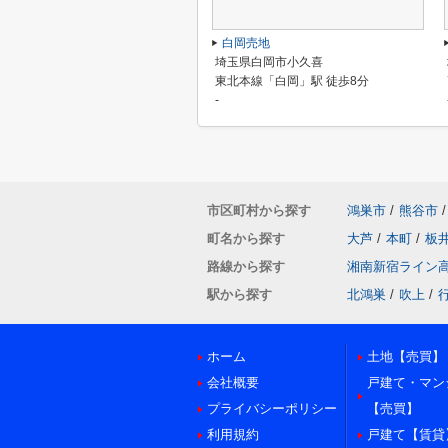
白岡売地
埼玉県白岡市小久喜
東北本線「白岡」駅 徒歩8分
-
市区町村から探す
鴻巣市
/
熊谷市
/
町名から探す
大芦
/
本町
/
板
路線から探す
湘南新宿ライン
駅から探す
北鴻巣
/
吹上
/
ホーム
土地【売買】
会社概要
戸建て・マン
プライバシーポリシー
【売買】
利用規約
戸建て【賃貸