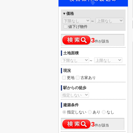
▼価格
～
値下げ物件
3
件が該当
土地面積
～
現況
更地
古家あり
駅からの徒歩
建築条件
指定しない
あり
なし
3
件が該当