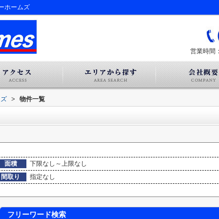
ーホームズ
営業時間：
ムズ
>
物件一覧
面積
下限なし～上限なし
間取り
指定なし
フリーワード検索