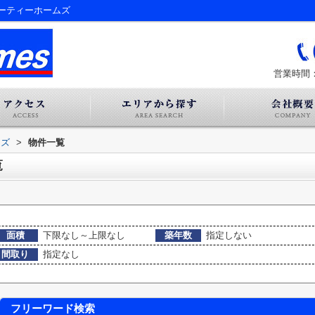
ーティーホームズ
営業時間：
ムズ
>
物件一覧
覧
面積
下限なし～上限なし
築年数
指定しない
間取り
指定なし
フリーワード検索