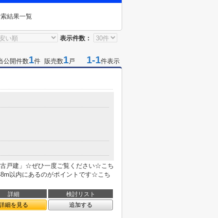
検索結果一覧
表示件数：
1
1
1-1
当公開件数
件 販売数
戸
件表示
古戸建」☆ぜひ一度ご覧ください☆こち
48m以内にあるのがポイントです☆こち
詳細
検討リスト
詳細を見る
追加する