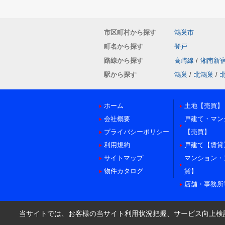
市区町村から探す
鴻巣市
町名から探す
登戸
路線から探す
高崎線
/
湘南新
駅から探す
鴻巣
/
北鴻巣
/
ホーム
土地【売買】
会社概要
戸建て・マン
プライバシーポリシー
【売買】
利用規約
戸建て【賃貸
サイトマップ
マンション・
物件カタログ
貸】
店舗・事務所
当サイトでは、お客様の当サイト利用状況把握、サービス向上検討