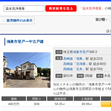
「温水洗浄便座」
の
並び順：
販売物件のみ表示
該
鴻巣市登戸ー中古戸建
埼玉県
鴻巣市
登戸
348-3
住所
交通
高崎線
「
鴻巣
」駅 徒歩22分
高崎線
「
北鴻巣
」駅 徒歩40分
高崎線
「
北本
」駅 徒歩74分
築51年
2階建
木造
築年
階数
構造
当社イチオシの物件の「鴻巣市登戸ー中
らの物件は鴻巣市立田間宮小学校まで5
らは中古...
価格
間取り
建物面積
土地面積
480
万円
3DK
58.35㎡
80.99㎡