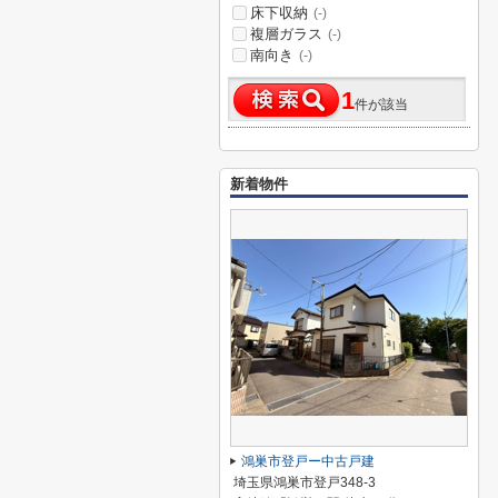
床下収納
(-)
複層ガラス
(-)
南向き
(-)
1
件が該当
新着物件
鴻巣市登戸ー中古戸建
埼玉県鴻巣市登戸348-3