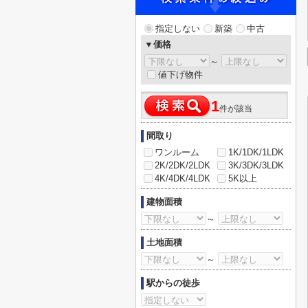
指定しない
新築
中古
▼価格
～
値下げ物件
1
件が該当
間取り
ワンルーム
1K/1DK/1LDK
2K/2DK/2LDK
3K/3DK/3LDK
4K/4DK/4LDK
5K以上
建物面積
～
土地面積
～
駅からの徒歩