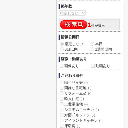
築年数
1
件が該当
情報公開日
指定しない
本日
3日以内
1週間以内
画像・動画あり
画像あり
動画あり
こだわり条件
陽当り良好
(-)
閑静な住宅地
(-)
リフォーム済
(-)
輸入住宅
(-)
二世帯住宅
(-)
システムキッチン
(-)
対面式キッチン
(-)
アイランドキッチン
(-)
床暖房
(-)