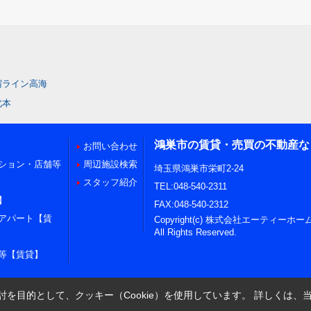
宿ライン高海
北本
鴻巣市の賃貸・売買の不動産な
お問い合わせ
ション・店舗等
周辺施設検索
埼玉県鴻巣市栄町2-24
スタッフ紹介
TEL:048-540-2311
】
FAX:048-540-2312
アパート【賃
Copyright(c) 株式会社エーティーホー
All Rights Reserved.
等【賃貸】
を目的として、クッキー（Cookie）を使用しています。
詳しくは、