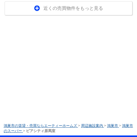
近くの売買物件をもっと見る
鴻巣市の賃貸・売買ならエーティーホームズ
>
周辺施設案内
>
鴻巣市
>
鴻巣市
のスーパー
>
ピアシティ原馬室