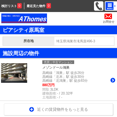
0
0
検討リスト
最近見た物件
お問合せ
ピアシティ原馬室
所在地
埼玉県鴻巣市滝馬室496-3
施設周辺の物件
売買｜中古マンション
メゾンドール鴻巣
高崎線「鴻巣」駅 徒歩26分
高崎線「北本」駅 徒歩30分
高崎線「北鴻巣」駅 徒歩83分
880万円
間取:
3LDK
建物面積:
- / 20.32坪
土地面積:
- / -
近くの賃貸物件をもっと見る