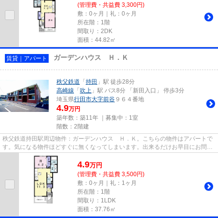
(管理費・共益費 3,300円)
敷：0ヶ月｜礼：0ヶ月
所在階：1階
間取り：2DK
面積：44.82㎡
ガーデンハウス Ｈ．Ｋ
賃貸｜アパート
秩父鉄道
「
持田
」駅 徒歩28分
高崎線
「
吹上
」駅 バス8分 「新田入口」 停歩3分
埼玉県
行田市
大字前谷
９６４番地
4.9
万円
築年数：築11年 ｜募集中：
1室
階数：2階建
秩父鉄道持田駅周辺物件：ガーデンハウス Ｈ．Ｋ。こちらの物件はアパートで
す。気になる物件ほどすぐに無くなってしまいます。出来るだけお早目にお問い
合わせください。スタッフ一...
4.9
万
円
(管理費・共益費 3,500円)
敷：0ヶ月｜礼：1ヶ月
所在階：1階
間取り：1LDK
面積：37.76㎡