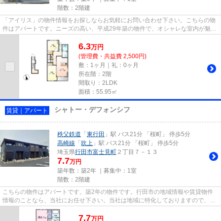
階数：2階建
「アイリス」の物件情報をお探しならお気軽にお問い合わせ下さい。こちらの物
件はアパートです。ニーズの高い、平成29年築の物件で、オシャレな室内が魅力
的。数多くの物件を取り揃え...
6.3
万
円
(管理費・共益費 2,500円)
敷：1ヶ月｜礼：0ヶ月
所在階：2階
間取り：2LDK
面積：55.95㎡
シャトー・デフォンシフ
賃貸｜アパート
秩父鉄道
「
東行田
」駅 バス21分 「桜町」 停歩5分
高崎線
「
吹上
」駅 バス21分 「桜町」 停歩5分
埼玉県
行田市
富士見町
２丁目７－１３
7.7
万円
築年数：築2年 ｜募集中：
1室
階数：2階建
こちらの物件はアパートです。築2年の物件です。行田市の地域情報や賃貸物件
情報のことなら、当社にお任せ下さい。当社は地域に特化しておりますので、確
かな情報をご提供いたします。...
7.7
万
円