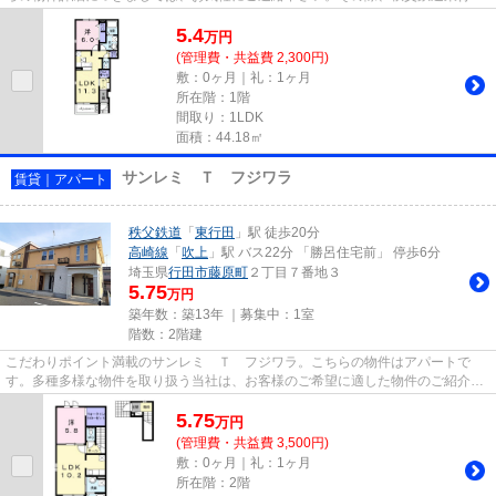
周辺の地域情報なども併せて...
5.4
万
円
(管理費・共益費 2,300円)
敷：0ヶ月｜礼：1ヶ月
所在階：1階
間取り：1LDK
面積：44.18㎡
サンレミ Ｔ フジワラ
賃貸｜アパート
秩父鉄道
「
東行田
」駅 徒歩20分
高崎線
「
吹上
」駅 バス22分 「勝呂住宅前」 停歩6分
埼玉県
行田市
藤原町
２丁目７番地３
5.75
万円
築年数：築13年 ｜募集中：
1室
階数：2階建
こだわりポイント満載のサンレミ Ｔ フジワラ。こちらの物件はアパートで
す。多種多様な物件を取り扱う当社は、お客様のご希望に適した物件のご紹介を
させていただきます。こだわり...
5.75
万
円
(管理費・共益費 3,500円)
敷：0ヶ月｜礼：1ヶ月
所在階：2階