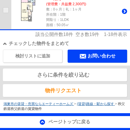
(管理費・共益費 2,300円)
敷：0ヶ月｜礼：1ヶ月
所在階：1階
間取り：1LDK
面積：50.05㎡
該当公開件数
18
件 空き数
19
件
1-18
件表示
チェックした物件をまとめて
検討リストに追加
お問い合わせ
さらに条件を絞り込む
物件リクエスト
鴻巣市の賃貸・売買ならエーティーホームズ
>
(賃貸)路線・駅から探す
>
秩父
鉄道秩父鉄道の賃貸物件
ページトップに戻る