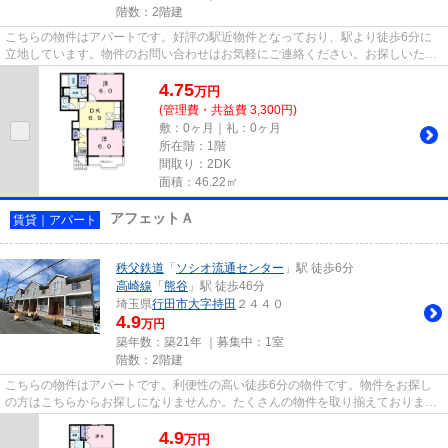
階数：2階建
こちらの物件はアパートです。好評の駅近物件となっており、駅より徒歩6分に
立地しています。物件のお問い合わせはお気軽にご連絡ください。お探しいただ
いた物件でご不明な点がござい...
4.75
万
円
(管理費・共益費 3,300円)
敷：0ヶ月｜礼：0ヶ月
所在階：1階
間取り：2DK
面積：46.22㎡
アフェットＡ
賃貸｜アパート
秩父鉄道
「
ソシオ流通センター
」駅 徒歩6分
高崎線
「
熊谷
」駅 徒歩46分
埼玉県
行田市
大字持田
２４４０
4.9
万円
築年数：築21年 ｜募集中：
1室
階数：2階建
こちらの物件はアパートです。利便性の高い徒歩6分の物件です。物件をお探し
の方はこちらからお探しになりませんか。たくさんの物件を取り揃えておりま
す。お客様に合った物件をご紹介...
4.9
万
円