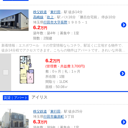
秩父鉄道
「
東行田
」駅 徒歩14分
高崎線
「
吹上
」駅 バス16分 「勝呂住宅前」 停歩10分
埼玉県
行田市
大字長野
１９０５－１
6.2
万円
築年数：築4年 ｜募集中：
1室
階数：2階建
新着情報：エスポワール Ⅱの空室情報ならコチラ。駅近くに立地する物件で、
徒歩14分程でアクセスできます。こちらの物件はアパートです。きれいな外装・
内装がポイント。賃貸情報でお...
6.2
万
円
(管理費・共益費 3,700円)
敷：0ヶ月｜礼：1ヶ月
所在階：1階
間取り：1LDK
面積：50.08㎡
アイリス
賃貸｜アパート
秩父鉄道
「
東行田
」駅 徒歩25分
埼玉県
行田市
藤原町
３丁目
6.3
万円
築年数：築9年 ｜募集中：
1室