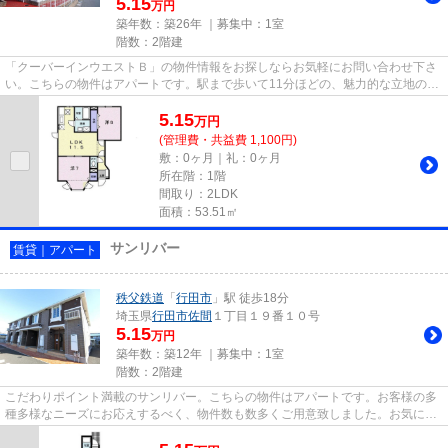
5.15
万円
築年数：築26年 ｜募集中：
1室
階数：2階建
「クーバーインウエストＢ」の物件情報をお探しならお気軽にお問い合わせ下さ
い。こちらの物件はアパートです。駅まで歩いて11分ほどの、魅力的な立地の物
件です。お求めのエリアの中...
5.15
万
円
(管理費・共益費 1,100円)
敷：0ヶ月｜礼：0ヶ月
所在階：1階
間取り：2LDK
面積：53.51㎡
サンリバー
賃貸｜アパート
秩父鉄道
「
行田市
」駅 徒歩18分
埼玉県
行田市
佐間
１丁目１９番１０号
5.15
万円
築年数：築12年 ｜募集中：
1室
階数：2階建
こだわりポイント満載のサンリバー。こちらの物件はアパートです。お客様の多
種多様なニーズにお応えするべく、物件数も数多くご用意致しました。お気に入
りの物件をどうぞ見つけてみ...