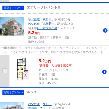
エアリークレメントⅡ
賃貸｜アパート
秩父鉄道
「
東行田
」駅 徒歩16分
秩父鉄道
「
武州荒木
」駅 徒歩25分
埼玉県
行田市
大字小見
１４１８－１
5.2
万円
築年数：築18年 ｜募集中：
1室
階数：2階建
行田市周辺にある物件をお求めの方は「エアリークレメントⅡ」はいかがでしょ
うか。こちらの物件はアパートです。地域の物件情報を数多く集めました。お客
様に合った物件をご自由にお選...
5.2
万
円
(管理費・共益費 3,500円)
敷：0ヶ月｜礼：1ヶ月
所在階：1階
間取り：1LDK
面積：45.72㎡
ルシエ
賃貸｜アパート
秩父鉄道
「
東行田
」駅 徒歩27分
高崎線
「
吹上
」駅 徒歩79分