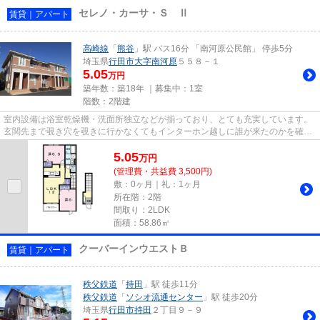
セレノ・カーサ・Ｓ Ⅱ
賃貸｜アパート
高崎線
「
熊谷
」駅 バス16分 「南河原公民館」 停歩5分
埼玉県
行田市
大字南河原
５５８－１
5.05
万円
築年数：築18年 ｜募集中：
1室
階数：2階建
室内設備は浴室乾燥機・洗面所独立などが揃っており、とても充実しています。
玄関先まで覗き穴を覗きに行かなくてもインターホン越しに誰が来たのかを確認
できます。5台分は駐車スペー...
5.05
万
円
(管理費・共益費 3,500円)
敷：0ヶ月｜礼：1ヶ月
所在階：2階
間取り：2LDK
面積：58.86㎡
クーバーインウエストＢ
賃貸｜アパート
秩父鉄道
「
持田
」駅 徒歩11分
秩父鉄道
「
ソシオ流通センター
」駅 徒歩20分
埼玉県
行田市
持田
２丁目９－９