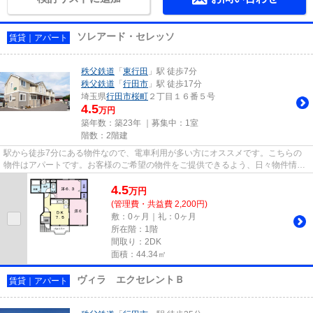
ソレアード・セレッソ
賃貸｜アパート
秩父鉄道
「
東行田
」駅 徒歩7分
秩父鉄道
「
行田市
」駅 徒歩17分
埼玉県
行田市
桜町
２丁目１６番５号
4.5
万円
築年数：築23年 ｜募集中：
1室
階数：2階建
駅から徒歩7分にある物件なので、電車利用が多い方にオススメです。こちらの
物件はアパートです。お客様のご希望の物件をご提供できるよう、日々物件情報
を収集しております。物件をお...
4.5
万
円
(管理費・共益費 2,200円)
敷：0ヶ月｜礼：0ヶ月
所在階：1階
間取り：2DK
面積：44.34㎡
ヴィラ エクセレントＢ
賃貸｜アパート