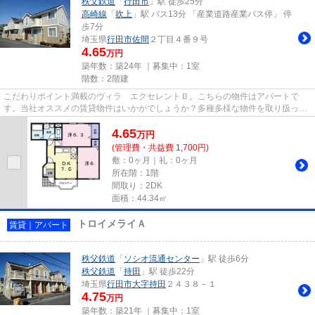
秩父鉄道
「
行田市
」駅 徒歩25分
高崎線
「
吹上
」駅 バス13分 「産業道路産業バス停」 停
歩7分
埼玉県
行田市
佐間
２丁目４番９号
4.65
万円
築年数：築24年 ｜募集中：
1室
階数：2階建
こだわりポイント満載のヴィラ エクセレントＢ。こちらの物件はアパートで
す。当社オススメの賃貸物件はいかがでしょうか？多種多様な物件を取り扱って
おり、利便性の高い物件をご紹...
4.65
万
円
(管理費・共益費 1,700円)
敷：0ヶ月｜礼：0ヶ月
所在階：1階
間取り：2DK
面積：44.34㎡
トロイメライＡ
賃貸｜アパート
秩父鉄道
「
ソシオ流通センター
」駅 徒歩6分
秩父鉄道
「
持田
」駅 徒歩22分
埼玉県
行田市
大字持田
２４３８－１
4.75
万円
築年数：築21年 ｜募集中：
1室