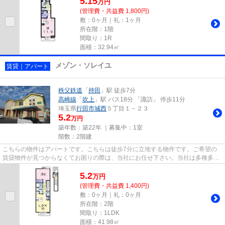
5.15
万
円
(管理費・共益費 1,800円)
敷：0ヶ月｜礼：1ヶ月
所在階：1階
間取り：1R
面積：32.94㎡
メゾン・ソレイユ
賃貸｜アパート
秩父鉄道
「
持田
」駅 徒歩7分
高崎線
「
吹上
」駅 バス18分 「諏訪」 停歩11分
埼玉県
行田市
城西
５丁目１－２３
5.2
万円
築年数：築22年 ｜募集中：
1室
階数：2階建
こちらの物件はアパートです。こちらは徒歩7分に立地する物件です。ご希望の
賃貸物件が見つからなくてお困りの際は、当社にお任せ下さい。当社は多種多様
な賃貸物件情報を取り扱ってい...
5.2
万
円
(管理費・共益費 1,400円)
敷：0ヶ月｜礼：0ヶ月
所在階：2階
間取り：1LDK
面積：41.98㎡