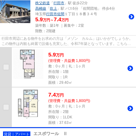
秩父鉄道
「
行田市
」駅 徒歩22分
高崎線
「
吹上
」駅 バス6分 「佐間団地」 停歩4分
埼玉県
行田市
佐間
１丁目１８番３４号
5.9
7.4
万円～
万円
築年数：築1年 ｜募集中：
2室
階数：2階建
行田市周辺にある物件をお求めの方は「メゾン カルム」はいかがでしょうか。
この物件は内観も綺麗で設備も充実した、令和7年築となっています。こちらの
物件はアパートです。こちらで...
5.9
万
円
(管理費・共益費 1,800円)
敷：0ヶ月｜礼：1ヶ月
所在階：1階
間取り：1R
面積：29.40㎡
7.4
万
円
(管理費・共益費 1,800円)
敷：0ヶ月｜礼：1ヶ月
所在階：2階
間取り：1LDK
面積：37.63㎡
エスポワール Ⅱ
賃貸｜アパート