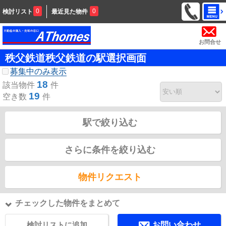
0
0
検討リスト
最近見た物件
お問合せ
秩父鉄道秩父鉄道の駅選択画面
募集中のみ表示
18
該当物件
件
19
空き数
件
駅で絞り込む
さらに条件を絞り込む
物件リクエスト
チェックした物件をまとめて
検討リストに追加
お問い合わせ