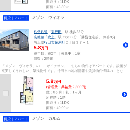
間取り：1LDK
面積：43.80㎡
メゾン ヴィオラ
賃貸｜アパート
秩父鉄道
「
東行田
」駅 徒歩23分
高崎線
「
吹上
」駅 バス22分 「勝呂住宅前」 停歩9分
埼玉県
行田市
藤原町
２丁目３７－１
5.8
万円
築年数：築2年 ｜募集中：
1室
階数：2階建
「メゾン ヴィオラ」のここがイチオシ。こちらの物件はアパートです。設備が
充実してうれしい、築浅物件です。行田市の地域情報や賃貸物件情報のことな
ら、当社にお任せ下さい。地域...
5.8
万
円
(管理費・共益費 2,300円)
敷：0ヶ月｜礼：1ヶ月
所在階：1階
間取り：1LDK
面積：40.99㎡
メゾン カルム
賃貸｜アパート