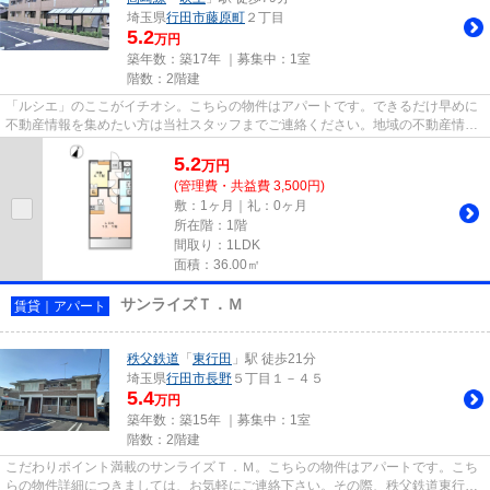
埼玉県
行田市
藤原町
２丁目
5.2
万円
築年数：築17年 ｜募集中：
1室
階数：2階建
「ルシエ」のここがイチオシ。こちらの物件はアパートです。できるだけ早めに
不動産情報を集めたい方は当社スタッフまでご連絡ください。地域の不動産情報
をいち早くお届けします。
5.2
万
円
(管理費・共益費 3,500円)
敷：1ヶ月｜礼：0ヶ月
所在階：1階
間取り：1LDK
面積：36.00㎡
サンライズＴ．Ｍ
賃貸｜アパート
秩父鉄道
「
東行田
」駅 徒歩21分
埼玉県
行田市
長野
５丁目１－４５
5.4
万円
築年数：築15年 ｜募集中：
1室
階数：2階建
こだわりポイント満載のサンライズＴ．Ｍ。こちらの物件はアパートです。こち
らの物件詳細につきましては、お気軽にご連絡下さい。その際、秩父鉄道東行田