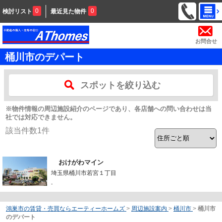
0
0
検討リスト
最近見た物件
お問合せ
桶川市のデパート
スポットを絞り込む
※物件情報の周辺施設紹介のページであり、各店舗への問い合わせは当
社では対応できません。
該当件数
1
件
おけがわマイン
埼玉県桶川市若宮１丁目
-
鴻巣市の賃貸・売買ならエーティーホームズ
>
周辺施設案内
>
桶川市
>
桶川市
のデパート