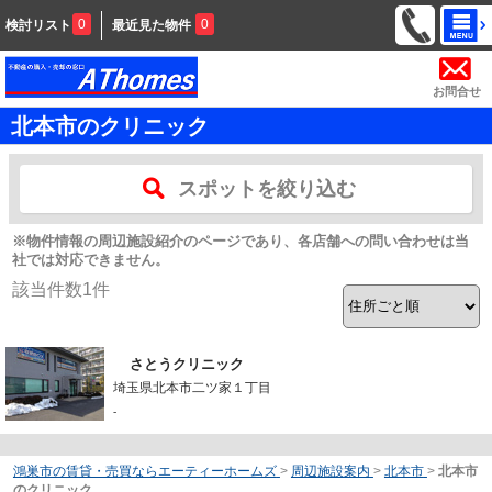
0
0
検討リスト
最近見た物件
お問合せ
北本市のクリニック
スポットを絞り込む
※物件情報の周辺施設紹介のページであり、各店舗への問い合わせは当
社では対応できません。
該当件数
1
件
さとうクリニック
埼玉県北本市二ツ家１丁目
-
鴻巣市の賃貸・売買ならエーティーホームズ
>
周辺施設案内
>
北本市
>
北本市
のクリニック