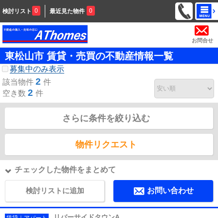
0
0
検討リスト
最近見た物件
お問合せ
東松山市 賃貸・売買の不動産情報一覧
募集中のみ表示
2
該当物件
件
2
空き数
件
さらに条件を絞り込む
物件リクエスト
チェックした物件をまとめて
検討リストに追加
お問い合わせ
リバーサイドタウンA
賃貸｜アパート