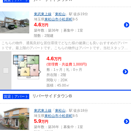
東武東上線
「
東松山
」駅 徒歩19分
埼玉県
東松山市
小松原町
8-5
4.6
万円
築年数：築36年 ｜募集中：
1室
階数：2階建
こちらの物件、通風良好な居住環境でどなた様の健康にも良いおすすめのアパー
トです。最上階のアパートです。こちらの物件はアパートです。当社スタッフが
地域の賃貸情報をご提供いた...
4.6
万
円
(管理費・共益費 1,000円)
敷：1ヶ月｜礼：0ヶ月
所在階：2階
間取り：2DK
面積：45.00㎡
リバーサイドタウンB
賃貸｜アパート
東武東上線
「
東松山
」駅 徒歩18分
埼玉県
東松山市
小松原町
8-5
5.9
万円
築年数：築36年 ｜募集中：
1室