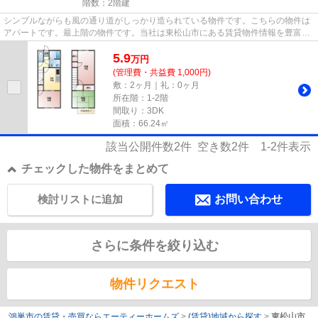
階数：2階建
シンプルながらも風の通り道がしっかり造られている物件です。こちらの物件は
アパートです。最上階の物件です。当社は東松山市にある賃貸物件情報を豊富に
取り扱っております。こだわ...
5.9
万
円
(管理費・共益費 1,000円)
敷：2ヶ月｜礼：0ヶ月
所在階：1-2階
間取り：3DK
面積：66.24㎡
該当公開件数
2
件 空き数
2
件
1-2
件表示
チェックした物件をまとめて
検討リストに追加
お問い合わせ
さらに条件を絞り込む
物件リクエスト
鴻巣市の賃貸・売買ならエーティーホームズ
>
(賃貸)地域から探す
>
東松山市