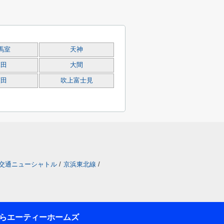
馬室
天神
箕田
大間
広田
吹上富士見
交通ニューシャトル
/
京浜東北線
/
らエーティーホームズ