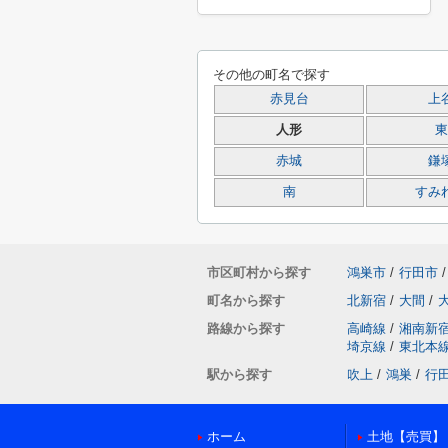
その他の町名で探す
赤見台
上
人形
東
赤城
鎌
南
すみ
市区町村から探す
鴻巣市
/
行田市
/
町名から探す
北新宿
/
大間
/
路線から探す
高崎線
/
湘南新
埼京線
/
東北本
駅から探す
吹上
/
鴻巣
/
行
ホーム
土地【売買】