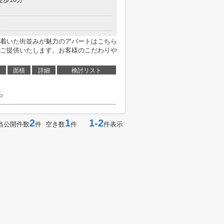
着いた街並みが魅力のアパートはこちら
ご提供いたします。お客様のこだわりや
面積
詳細
検討リスト
ら
2
1
1-2
当公開件数
件 空き数
件
件表示