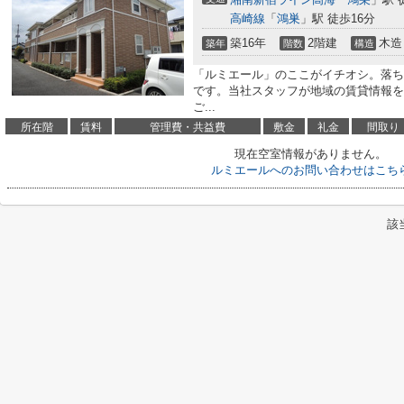
高崎線
「
鴻巣
」駅 徒歩16分
築16年
2階建
木造
築年
階数
構造
「ルミエール」のここがイチオシ。落ち
です。当社スタッフが地域の賃貸情報を
ご...
所在階
賃料
管理費・共益費
敷金
礼金
間取り
現在空室情報がありません。
ルミエールへのお問い合わせはこち
該