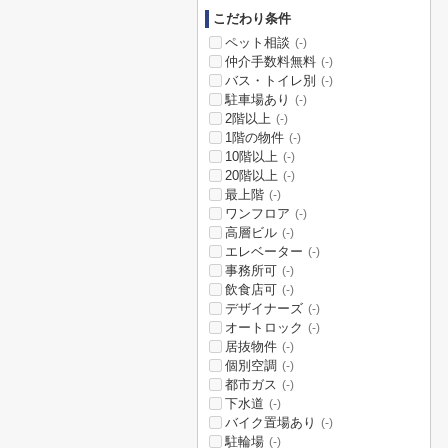
こだわり条件
ペット相談
(-)
仲介手数料無料
(-)
バス・トイレ別
(-)
駐車場あり
(-)
2階以上
(-)
1階の物件
(-)
10階以上
(-)
20階以上
(-)
最上階
(-)
ワンフロア
(-)
高層ビル
(-)
エレベーター
(-)
事務所可
(-)
飲食店可
(-)
デザイナーズ
(-)
オートロック
(-)
居抜物件
(-)
個別空調
(-)
都市ガス
(-)
下水道
(-)
バイク置場あり
(-)
駐輪場
(-)