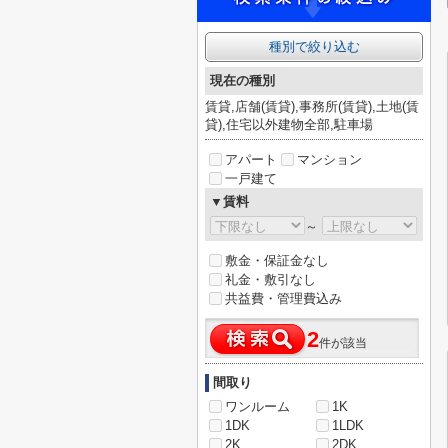
種別で絞り込む
現在の種別
賃貸,店舗(賃貸),事務所(賃貸),土地(賃
貸),住宅以外建物全部,駐車場
アパート
マンション
一戸建て
▼賃料
～
敷金・保証金なし
礼金・敷引なし
共益費・管理費込み
2
件が該当
間取り
ワンルーム
1K
1DK
1LDK
2K
2DK