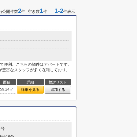
2
1
1-2
当公開件数
件 空き数
件
件表示
て便利。こちらの物件はアパートです。
が豊富なスタッフが多く在籍しており、
面積
詳細
検討リスト
59.24㎡
詳細を見る
追加する
６号
徒歩16分