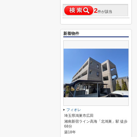
2
件が該当
新着物件
フィオレ
埼玉県鴻巣市広田
湘南新宿ライン高海「北鴻巣」駅 徒歩
68分
築18年