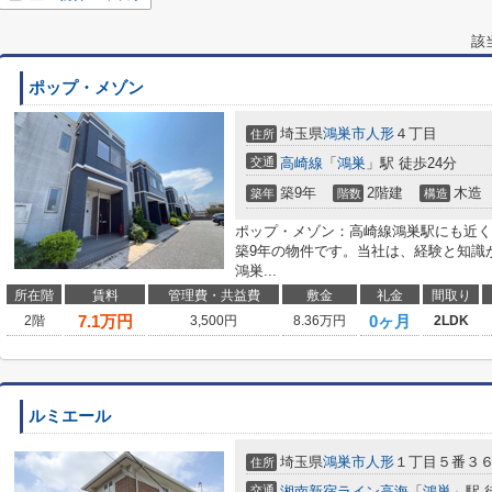
該
ポップ・メゾン
埼玉県
鴻巣市
人形
４丁目
住所
交通
高崎線
「
鴻巣
」駅 徒歩24分
築9年
2階建
木造
築年
階数
構造
ポップ・メゾン：高崎線鴻巣駅にも近く
築9年の物件です。当社は、経験と知識
鴻巣...
所在階
賃料
管理費・共益費
敷金
礼金
間取り
7.1
万円
0ヶ月
2階
3,500円
8.36万円
2LDK
ルミエール
埼玉県
鴻巣市
人形
１丁目５番３
住所
交通
湘南新宿ライン高海
「
鴻巣
」駅 