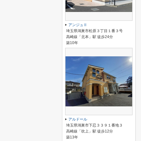
アンジュⅡ
埼玉県鴻巣市松原３丁目１番３号
高崎線「北本」駅 徒歩24分
築10年
アルドール
埼玉県鴻巣市下忍３３９１番地３
高崎線「吹上」駅 徒歩12分
築13年