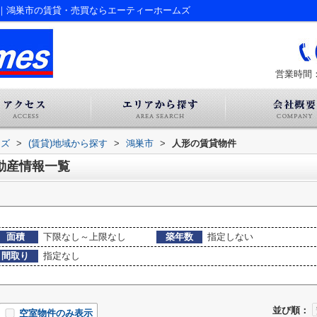
｜鴻巣市の賃貸・売買ならエーティーホームズ
営業時間：
ムズ
>
(賃貸)地域から探す
>
鴻巣市
>
人形の賃貸物件
動産情報一覧
面積
下限なし～上限なし
築年数
指定しない
間取り
指定なし
並び順：
空室物件のみ表示