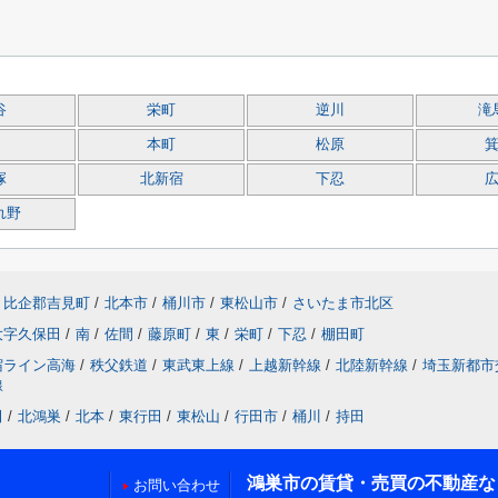
谷
栄町
逆川
滝
本町
松原
塚
北新宿
下忍
れ野
比企郡吉見町
/
北本市
/
桶川市
/
東松山市
/
さいたま市北区
大字久保田
/
南
/
佐間
/
藤原町
/
東
/
栄町
/
下忍
/
棚田町
宿ライン高海
/
秩父鉄道
/
東武東上線
/
上越新幹線
/
北陸新幹線
/
埼玉新都市
線
田
/
北鴻巣
/
北本
/
東行田
/
東松山
/
行田市
/
桶川
/
持田
鴻巣市の賃貸・売買の不動産な
お問い合わせ